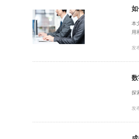
如
本
用
发布
数
探
发布
成