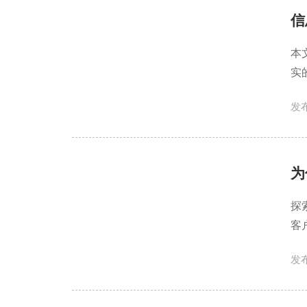
信
本
实
提
发布
为
探
客
发布