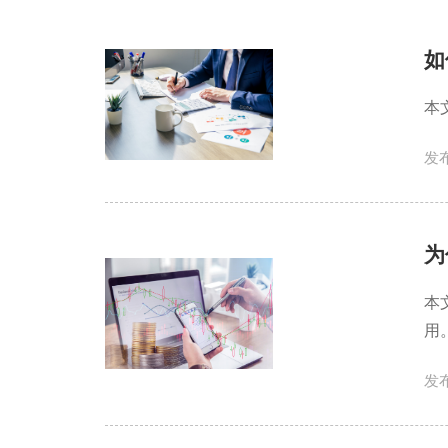
如
本
发布
为
本
用
发布