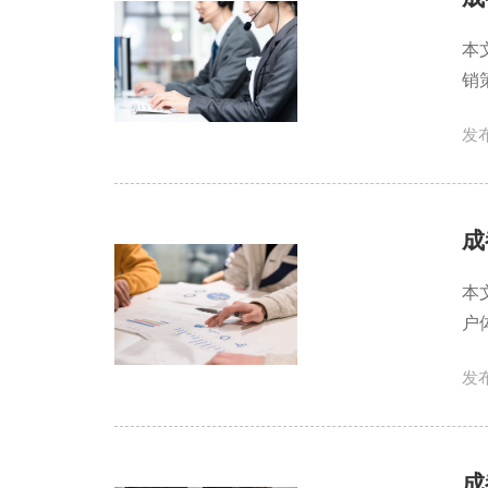
本
销
发布
成
本
户
发布
成