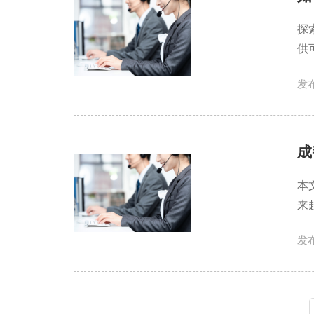
探
供
发布
成
本
来
发布