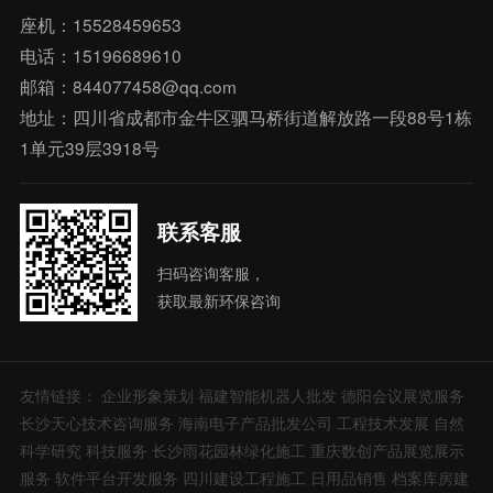
座机：15528459653
电话：15196689610
邮箱：844077458@qq.com
地址：四川省成都市金牛区驷马桥街道解放路一段88号1栋
1单元39层3918号
联系客服
扫码咨询客服，
获取最新环保咨询
友情链接：
企业形象策划
福建智能机器人批发
德阳会议展览服务
长沙天心技术咨询服务
海南电子产品批发公司
工程技术发展
自然
科学研究
科技服务
长沙雨花园林绿化施工
重庆数创产品展览展示
服务
软件平台开发服务
四川建设工程施工
日用品销售
档案库房建