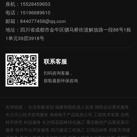
座机：15528459653
电话：15196689610
邮箱：844077458@qq.com
地址：四川省成都市金牛区驷马桥街道解放路一段88号1栋
1单元39层3918号
联系客服
扫码咨询客服，
获取最新环保咨询
友情链接：
企业形象策划
福建智能机器人批发
德阳会议展览服务
长沙天心技术咨询服务
海南电子产品批发公司
工程技术发展
自然
科学研究
科技服务
长沙雨花园林绿化施工
重庆数创产品展览展示
服务
软件平台开发服务
四川建设工程施工
日用品销售
档案库房建