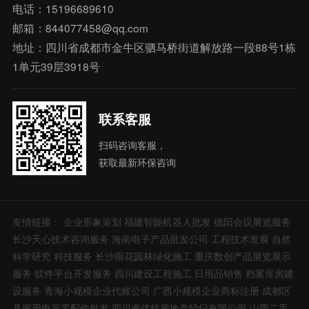
电话：15196689610
邮箱：844077458@qq.com
地址：四川省成都市金牛区驷马桥街道解放路一段88号1栋
1单元39层3918号
联系客服
扫码咨询客服，
获取最新环保咨询
友情链接：
企业形象策划
福建智能机器人批发
德阳会议展览服务
长沙天心技术咨询服务
海南电子产品批发公司
工程技术发展
自然
科学研究
科技服务
长沙雨花园林绿化施工
重庆数创产品展览展示
服务
软件平台开发服务
四川建设工程施工
日用品销售
档案库房建
设服务
青海小规模企业代账公司
广西小规模企业商标注册
成都区
县家用电器零配件批发
四川睿优铭房地产经纪有限公司
山西二手