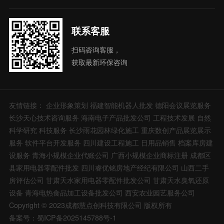
联系客服
扫码咨询客服，
获取最新环保咨询
友情链接：
企业形象策划
福建智能机器人批发
德阳会议展览服务
长沙天心技术咨询服务
海南电子产品批发公司
工程技术发展
自然
科学研究
科技服务
长沙雨花园林绿化施工
重庆数创产品展览展示
服务
软件平台开发服务
四川建设工程施工
日用品销售
档案库房建
设服务
青海小规模企业代账公司
广西小规模企业商标注册
成都区
县家用电器零配件批发
四川睿优铭房地产经纪有限公司
山西二手
房评估公司
甘肃天水家用电器零配件批发公司
甘肃天水臭氧还原
设备
青海电热食品加工设备批发公司
西安农业园艺服务公司
Copyright © 2023成都慧点创科技有限公司 版权所有
备案号：蜀ICP备2025145788号-1