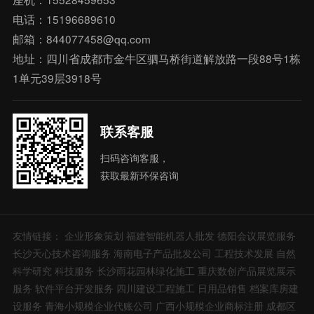
电话：15196689610
邮箱：844077458@qq.com
地址：四川省成都市金牛区驷马桥街道解放路一段88号1栋
1单元39层3918号
联系客服
扫码咨询客服，
获取最新环保咨询
友情链接：
企业形象策划
福建智能机器人批发
德阳会议展览服务
长沙天心技术咨询服务
海南电子产品批发公司
工程技术发展
自然
科学研究
科技服务
长沙雨花园林绿化施工
重庆数创产品展览展示
服务
软件平台开发服务
四川建设工程施工
日用品销售
档案库房建
设服务
青海小规模企业代账公司
广西小规模企业商标注册
成都区