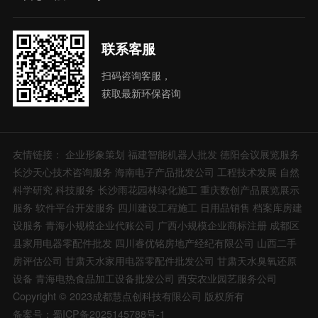
联系客服
扫码咨询客服，
获取最新环保咨询
友情链接：
企业形象策划
福建智能机器人批发
德阳会议展览服务
长沙天心技术咨询服务
海南电子产品批发公司
工程技术发展
自然
科学研究
科技服务
长沙雨花园林绿化施工
重庆数创产品展览展示
服务
软件平台开发服务
四川建设工程施工
日用品销售
档案库房建
设服务
青海小规模企业代账公司
广西小规模企业商标注册
成都区
县家用电器零配件批发
四川睿优铭房地产经纪有限公司
山西二手
房评估公司
甘肃天水家用电器零配件批发公司
甘肃天水臭氧还原
设备
青海电热食品加工设备批发公司
西安农业园艺服务公司
Copyright © 2023成都慧点创科技有限公司 版权所有
备案号：蜀ICP备2025145788号-1